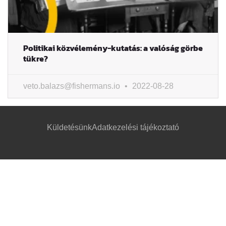
Politikai közvélemény-kutatás: a valóság görbe
tükre?
veto.balazs@fishermans.io
2022-08-28
Küldetésünk
Adatkezelési tájékoztató