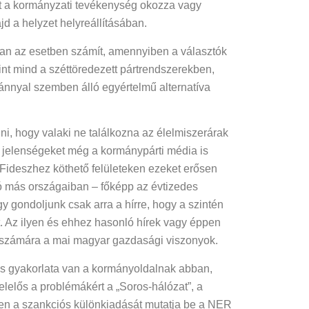
t a kormányzati tevékenység okozza vagy
d a helyzet helyreállításában.
bban az esetben számít, amennyiben a választók
int mind a széttöredezett pártrendszerekben,
ánnyal szemben álló egyértelmű alternatíva
lni, hogy valaki ne találkozna az élelmiszerárak
jelenségeket még a kormánypárti média is
a Fideszhez köthető felületeken ezeket erősen
ió más országaiban – főképp az évtizedes
gondoljunk csak arra a hírre, hogy a szintén
át. Az ilyen és ehhez hasonló hírek vagy éppen
k számára a mai magyar gazdasági viszonyok.
es gyakorlata van a kormányoldalnak abban,
elelős a problémákért a „Soros-hálózat”, a
en a szankciós különkiadását mutatja be a NER