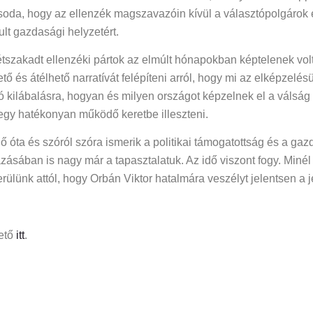
da, hogy az ellenzék magszavazóin kívül a választópolgárok e
ult gazdasági helyzetért.
szétszakadt ellenzéki pártok az elmúlt hónapokban képtelenek vo
tő és átélhető narratívát felépíteni arról, hogy mi az elképzel
ó kilábalásra, hogyan és milyen országot képzelnek el a válság u
 egy hatékonyan működő keretbe illeszteni.
ő óta és szóról szóra ismerik a politikai támogatottság és a ga
azásában is nagy már a tapasztalatuk. Az idő viszont fogy. Min
rülünk attól, hogy Orbán Viktor hatalmára veszélyt jelentsen a j
hető
itt
.