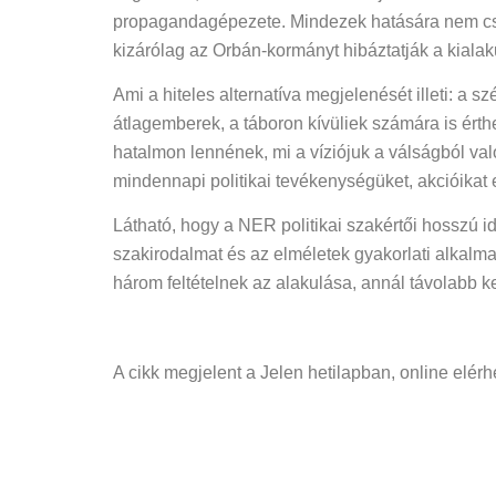
propagandagépezete. Mindezek hatására nem cso
kizárólag az Orbán-kormányt hibáztatják a kialak
Ami a hiteles alternatíva megjelenését illeti: a 
átlagemberek, a táboron kívüliek számára is érthe
hatalmon lennének, mi a víziójuk a válságból val
mindennapi politikai tevékenységüket, akcióikat
Látható, hogy a NER politikai szakértői hosszú id
szakirodalmat és az elméletek gyakorlati alkalm
három feltételnek az alakulása, annál távolabb ke
A cikk megjelent a Jelen hetilapban, online elér