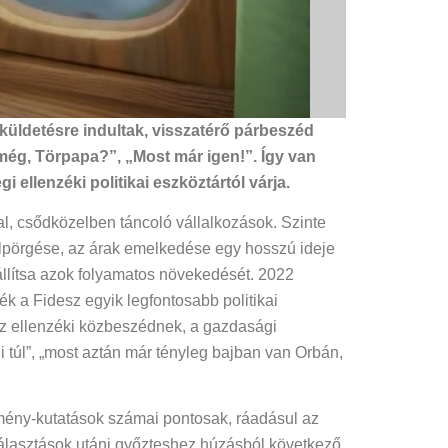
üldetésre indultak, visszatérő párbeszéd
még, Törpapa?”, „Most már igen!”. Így van
ellenzéki politikai eszköztártól várja.
l, csődközelben táncoló vállalkozások. Szinte
lpörgése, az árak emelkedése egy hosszú ideje
llítsa azok folyamatos növekedését. 2022
ék a Fidesz egyik legfontosabb politikai
 Az ellenzéki közbeszédnek, a gazdasági
 túl”, „most aztán már tényleg bajban van Orbán,
lemény-kutatások számai pontosak, ráadásul az
választások utáni győzteshez húzásból következő