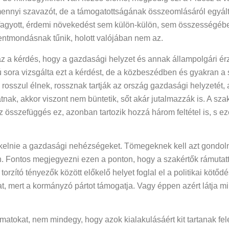
lamennyi szavazót, de a támogatottságának összeomlásáról egy
efagyott, érdemi növekedést sem külön-külön, sem összességében
entmondásnak tűnik, holott valójában nem az.
az a kérdés, hogy a gazdasági helyzet és annak állampolgári érz
ú sora vizsgálta ezt a kérdést, de a közbeszédben és gyakran 
ek rosszul élnek, rossznak tartják az ország gazdasági helyzetét
átnak, akkor viszont nem büntetik, sőt akár jutalmazzák is. A 
z összefüggés ez, azonban tartozik hozzá három feltétel is, s e
ékelnie a gazdasági nehézségeket. Tömegeknek kell azt gondol
n. Fontos megjegyezni ezen a ponton, hogy a szakértők rámutat
zító tényezők között előkelő helyet foglal el a politikai kötődé
t, mert a kormányzó pártot támogatja. Vagy éppen azért látja m
matokat, nem mindegy, hogy azok kialakulásáért kit tartanak fe