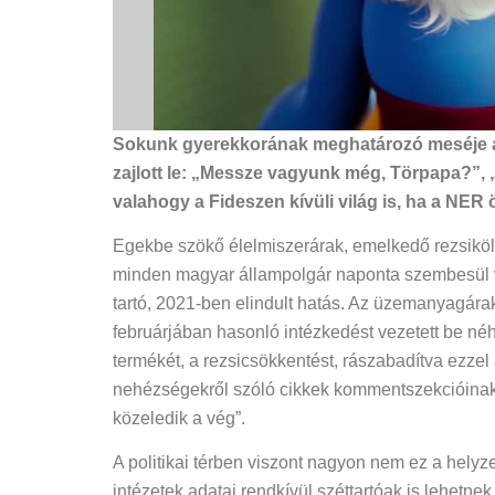
Sokunk gyerekkorának meghatározó meséje a Hu
zajlott le: „Messze vagyunk még, Törpapa?”,
valahogy a Fideszen kívüli világ is, ha a NER 
Egekbe szökő élelmiszerárak, emelkedő rezsikölt
minden magyar állampolgár naponta szembesül va
tartó, 2021-ben elindult hatás. Az üzemanyagár
februárjában hasonló intézkedést vezetett be néh
termékét, a rezsicsökkentést, rászabadítva ezze
nehézségekről szóló cikkek kommentszekcióinak ú
közeledik a vég”.
A politikai térben viszont nagyon nem ez a hely
intézetek adatai rendkívül széttartóak is lehet