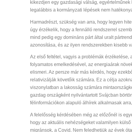
kikezdjen egy gazdasági válság, egyértelműnek 
legalábbis a kormányzati lépések nem hatékonyak
Harmadrészt, szükség van arra, hogy legyen hitel
úgy érzékelik, hogy a fennálló rendszerrel szemb
mind pedig egy domináns párt által uralt pártre
azonosítása, és az ilyen rendszerekben kisebb v
Az első feltétel, vagyis a problémák érzékelése, 
folyamatos emelkedésével, az energiaárak növe
elismeri. Az persze már más kérdés, hogy ezekből
relativizálják követőik számára. Ez a célja azo
viszonylatban a lakosság számára mintaországké
gazdag országként nyilvántartott Svájcban börtön
félinformációkon alapuló álhírek alkalmasak arr
A felelősség kérdésében még az előzőnél is egyé
hogy az aktuális nehézségeket valamilyen külső t
migránsok, a Covid. Nem feledhetjük az évek ót