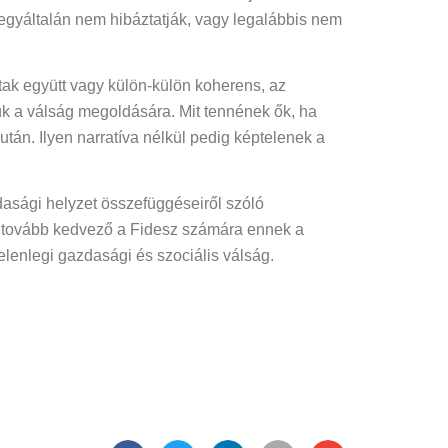
gyáltalán nem hibáztatják, vagy legalábbis nem
ltak együtt vagy külön-külön koherens, az
ésük a válság megoldására. Mit tennének ők, ha
tán. Ilyen narratíva nélkül pedig képtelenek a
zdasági helyzet összefüggéseiről szóló
él tovább kedvező a Fidesz számára ennek a
elenlegi gazdasági és szociális válság.