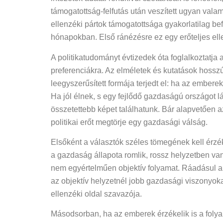
támogatottság-felfutás után veszített ugyan va
ellenzéki pártok támogatottsága gyakorlatilag b
hónapokban. Első ránézésre ez egy erőteljes ell
A politikatudományt évtizedek óta foglalkoztatja 
preferenciákra. Az elméletek és kutatások hossz
leegyszerűsített formája terjedt el: ha az ember
Ha jól élnek, s egy fejlődő gazdaságú országot l
összetettebb képet találhatunk. Bár alapvetően a
politikai erőt megtörje egy gazdasági válság.
Elsőként a választók széles tömegének kell érz
a gazdaság állapota romlik, rossz helyzetben va
nem egyértelműen objektív folyamat. Ráadásul a tor
az objektív helyzetnél jobb gazdasági viszonyoka
ellenzéki oldal szavazója.
Másodsorban, ha az emberek érzékelik is a folya