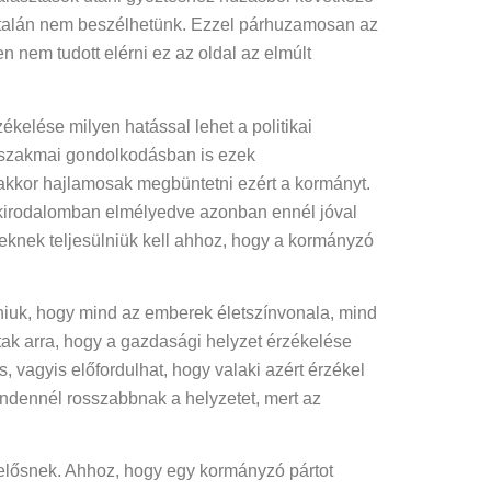
általán nem beszélhetünk. Ezzel párhuzamosan az
 nem tudott elérni ez az oldal az elmúlt
ékelése milyen hatással lehet a politikai
a szakmai gondolkodásban is ezek
, akkor hajlamosak megbüntetni ezért a kormányt.
szakirodalomban elmélyedve azonban ennél jóval
zeknek teljesülniük kell ahhoz, hogy a kormányzó
niuk, hogy mind az emberek életszínvonala, mind
tak arra, hogy a gazdasági helyzet érzékelése
s, vagyis előfordulhat, hogy valaki azért érzékel
indennél rosszabbnak a helyzetet, mert az
lelősnek. Ahhoz, hogy egy kormányzó pártot