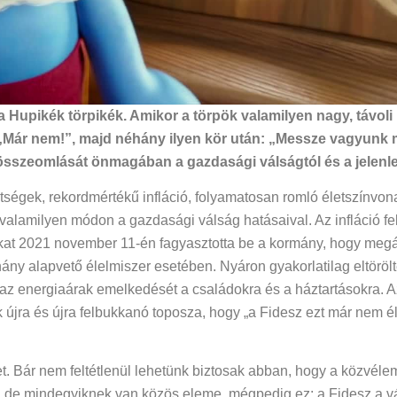
pikék törpikék. Amikor a törpök valamilyen nagy, távoli k
 „Már nem!”, majd néhány ilyen kör után: „Messze vagyunk 
összeomlását önmagában a gazdasági válságtól és a jelenlegi 
ségek, rekordmértékű infláció, folyamatosan romló életszínvona
lamilyen módon a gazdasági válság hatásaival. Az infláció fe
akat 2021 november 11-én fagyasztotta be a kormány, hogy megá
ány alapvető élelmiszer esetében. Nyáron gyakorlatilag eltörölt
l az energiaárak emelkedését a családokra és a háztartásokra.
jra és újra felbukkanó toposza, hogy „a Fidesz ezt már nem éli
zet. Bár nem feltétlenül lehetünk biztosak abban, hogy a közvé
nek, de mindegyiknek van közös eleme, mégpedig ez: a Fidesz a 