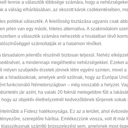
kell lennie a választók többsége számára, hogy a nehézségeke
 a válság elhárításában, az okozott károk csökkentésében, maj
es politikai választék. A felelősség tisztázása ugyanis csak a
en jelen van egy másik, hiteles alternatíva. A szakirodalom szer
ndszerben a választók számára nehezebb a hivatalban lévő korm
alószínűséggel számoltatják el a hatalmon lévőket.
a társadalom jelentős részénél biztosan teljesül. Nehéz elképze
kedésével, a mindennapi megélhetési nehézségekkel. Ezeket a 
 milyen szubjektív érzetek jönnek létre egyéni szinten, mivel 
knak a híradásoknak, amelyek arról szólnak, hogy az Európai Un
nt funkcionáló Németországban – még rosszabb a helyzet. Vagy 
büntetés jár azért, ha valaki 20 foknál melegebbre fűti a lakás
a, hogy az objektív élethelyzetnél kedvezőbbnek tűnjenek soka
rtelműbb a Fidesz hatékonysága. Ez az a terület, ahol évtized
ényezőre, szereplőre hárítsa. Emlékezzünk vissza, volt itt már f
a klasszikusnak számító brüsszelezést sem, amelynek most épp