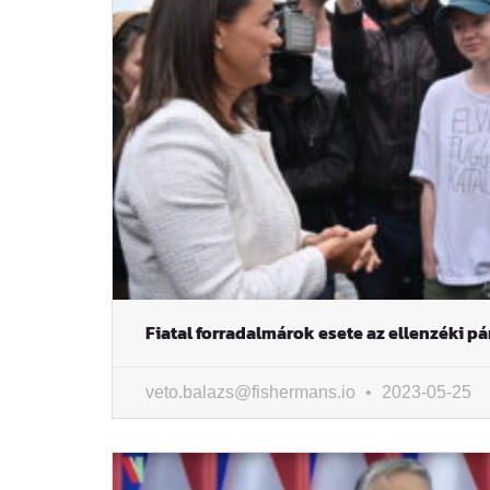
Fiatal forradalmárok esete az ellenzéki p
veto.balazs@fishermans.io
2023-05-25