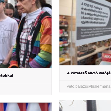
A kötelező akció valój
ártokkal
veto.balazs@fishermans.