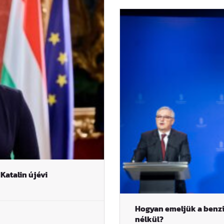
Katalin újévi
Hogyan emeljük a benzin
nélkül?