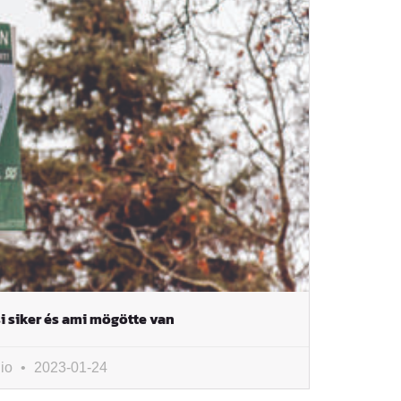
i siker és ami mögötte van
io
2023-01-24