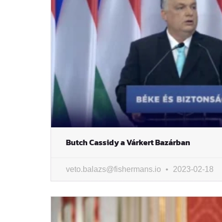
Butch Cassidy a Várkert Bazárban
veto.balazs@fishermans.io
2023-02-18