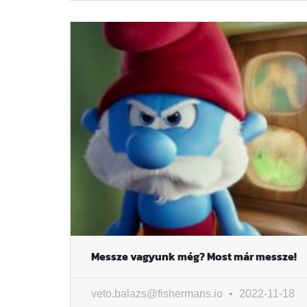
Messze vagyunk még? Most már messze!
veto.balazs@fishermans.io
2022-11-18