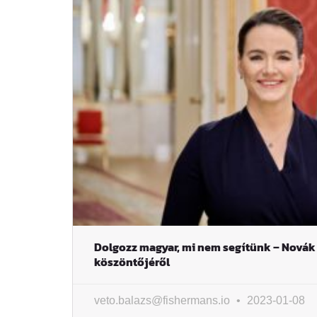
Dolgozz magyar, mi nem segítünk – Novák 
köszöntőjéről
veto.balazs@fishermans.io
2023-01-08