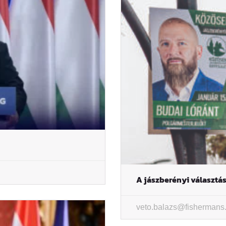
A jászberényi választás
veto.balazs@fishermans.