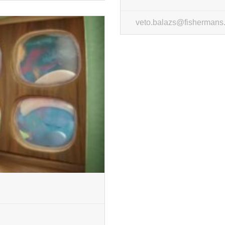
veto.balazs@fishermans.